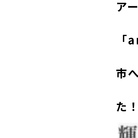
ア
「a
市
た