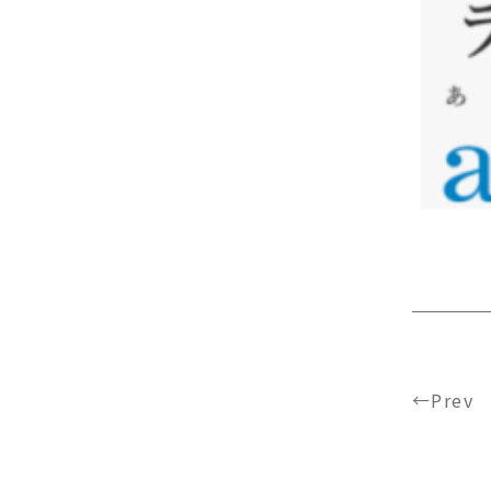
←Prev