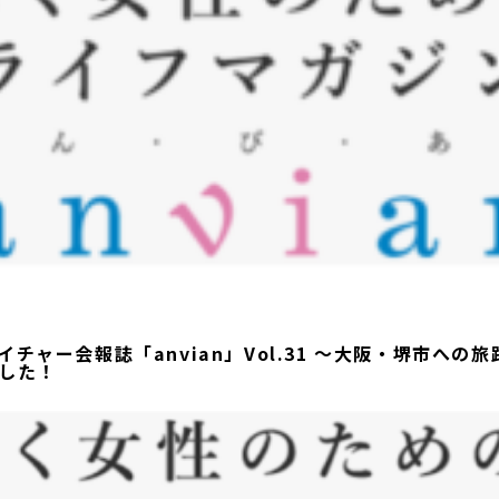
イチャー会報誌「anvian」Vol.31 ～大阪・堺市への
した！