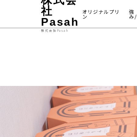
社
オリジナルプリ
強
ン
み/
Pasah
株式会社Pasah